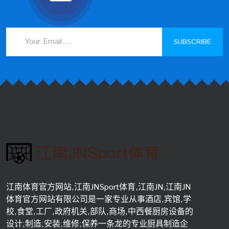
SUBSCRIBE
江南体育官方网站,江南JNSport体育,江南JN,江南JN
体育官方网站有限公司是一家专业从事酒店,宾馆,学
校,食堂,工厂,政府机关,部队,商场,中西餐厨房设备的
设计;制造;安装;维修;保养一条龙的专业厨具制造企