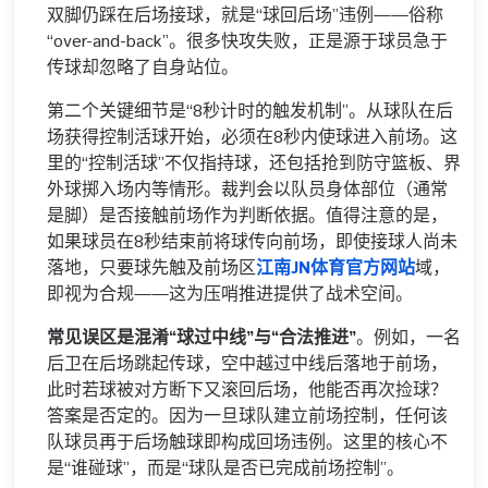
双脚仍踩在后场接球，就是“球回后场”违例——俗称
“over-and-back”。很多快攻失败，正是源于球员急于
传球却忽略了自身站位。
第二个关键细节是“8秒计时的触发机制”。从球队在后
场获得控制活球开始，必须在8秒内使球进入前场。这
里的“控制活球”不仅指持球，还包括抢到防守篮板、界
外球掷入场内等情形。裁判会以队员身体部位（通常
是脚）是否接触前场作为判断依据。值得注意的是，
如果球员在8秒结束前将球传向前场，即使接球人尚未
落地，只要球先触及前场区
江南JN体育官方网站
域，
即视为合规——这为压哨推进提供了战术空间。
常见误区是混淆“球过中线”与“合法推进”
。例如，一名
后卫在后场跳起传球，空中越过中线后落地于前场，
此时若球被对方断下又滚回后场，他能否再次捡球？
答案是否定的。因为一旦球队建立前场控制，任何该
队球员再于后场触球即构成回场违例。这里的核心不
是“谁碰球”，而是“球队是否已完成前场控制”。