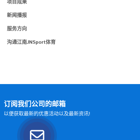
项目成果
新闻播报
服务方向
沟通
江南JNSport体育
订阅我们公司的邮箱
以便获取最新的优惠活动以及最新资讯!