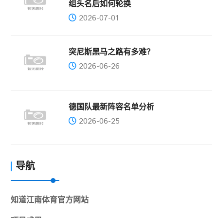
组头名后如何轮换
2026-07-01
突尼斯黑马之路有多难？
2026-06-26
德国队最新阵容名单分析
2026-06-25
导航
知道
江南体育官方网站