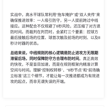
实战中，高水平球队常利用“拖车掩护”或“双人夹传”来
确保推进效率：一人吸引防守，另一人提前跨过中线
接应。这种配合不仅规避了8秒风险，还压缩了对方退
防时间。而裁判在判罚时，会紧盯三个要素：控球方
最后接触后场的位置、球首次触及前场的时刻、以及8
秒计时器的状态。
总结来说，中线规则的核心逻辑是防止进攻方无限期
滞留后场，同时保障防守方合理布防时间
。真正高效
的快攻，不是盲目加速，而是在规则框架内精准计算
空间与时间。理解“控制权转移”、“8秒节点”和“前场确
立标准”这三个细节，才能让每一次推进都成为有效进
攻的起点，而非无谓失误的开端。