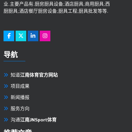
业.主要产品有:厨房厨具设备;酒店厨具;商用厨具;西
厨厨具;酒店餐厅厨房设备;厨具工程;厨具批发等等.
导航
知道
江南体育官方网站
项目成果
新闻播报
服务方向
沟通
江南JNSport体育