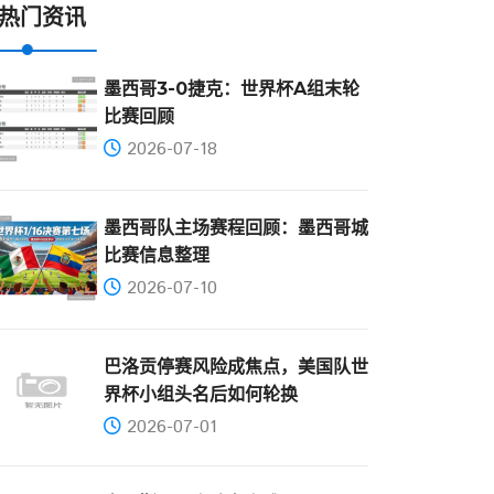
热门资讯
墨西哥3-0捷克：世界杯A组末轮
比赛回顾
2026-07-18
墨西哥队主场赛程回顾：墨西哥城
比赛信息整理
2026-07-10
巴洛贡停赛风险成焦点，美国队世
界杯小组头名后如何轮换
2026-07-01