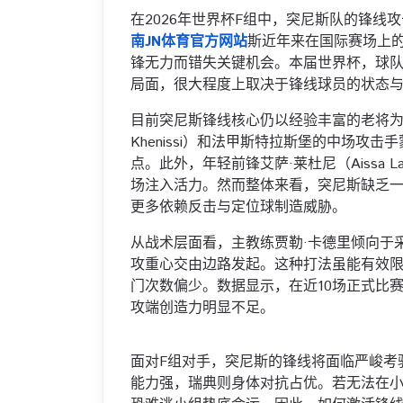
在2026年世界杯F组中，突尼斯队的锋
南JN体育官方网站
斯近年来在国际赛场上
锋无力而错失关键机会。本届世界杯，球
局面，很大程度上取决于锋线球员的状态
目前突尼斯锋线核心仍以经验丰富的老将为主，其
Khenissi）和法甲斯特拉斯堡的中场攻击手蒙
点。此外，年轻前锋艾萨·莱杜尼（Aissa 
场注入活力。然而整体来看，突尼斯缺乏
更多依赖反击与定位球制造威胁。
从战术层面看，主教练贾勒·卡德里倾向于采用
攻重心交由边路发起。这种打法虽能有效
门次数偏少。数据显示，在近10场正式比赛
攻端创造力明显不足。
面对F组对手，突尼斯的锋线将面临严峻考
能力强，瑞典则身体对抗占优。若无法在