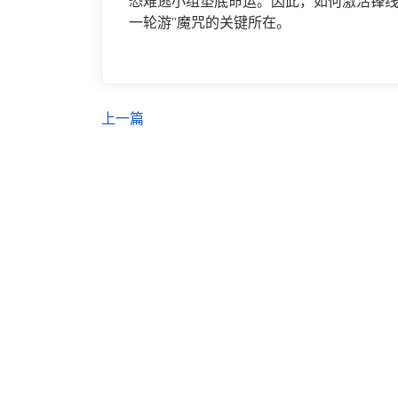
恐难逃小组垫底命运。因此，如何激活锋线
一轮游”魔咒的关键所在。
上一篇