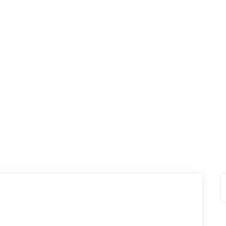
项目成果
首页
项目成果