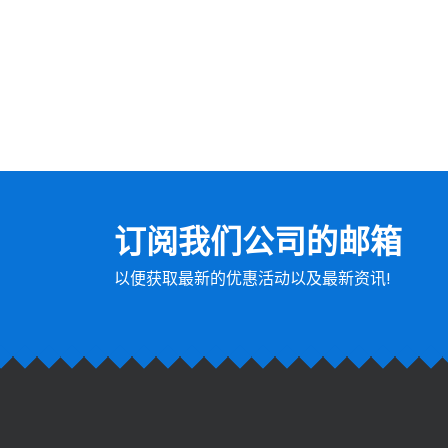
订阅我们公司的邮箱
以便获取最新的优惠活动以及最新资讯!