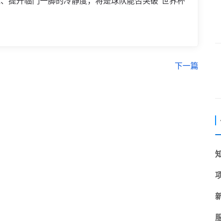
、提升临门一脚的冷静度，将是球队能否突破“世界杯
下一篇