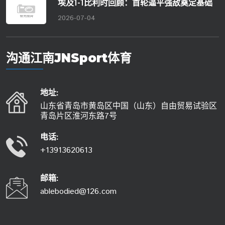
埃及1-1比利时回顾：首轮逼平强敌奠定基础
2026-07-04
沟通
江南JNSport体育
地址:
山东省青岛市黄岛区中国（山东）自由贸易试验区
青岛片区淮河东路7号
电话:
+13913620613
邮箱:
ablebodied@126.com