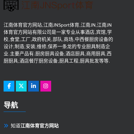
江南体育官方网站,江南JNSport体育,江南JN,江南JN
体育官方网站有限公司是一家专业从事酒店,宾馆,学
校,食堂,工厂,政府机关,部队,商场,中西餐厨房设备的
设计;制造;安装;维修;保养一条龙的专业厨具制造企
业.主要产品有:厨房厨具设备;酒店厨具;商用厨具;西
厨厨具;酒店餐厅厨房设备;厨具工程;厨具批发等等.
导航
知道
江南体育官方网站