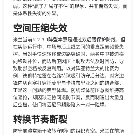
弱。这种“赢了开局守不住”的现象，并非偶然失误，而
是体系性失衡的外显。
空间压缩失效
米兰当前4-2-3-1阵型本意是通过双后腰保护防线，但
在实际运行中，中场与后卫线之间的垂直距离频繁失
控。当对手快速转移或边路突破时，两名中卫被迫横
向移动补位，而边后卫因压上助攻无法及时回防，导
致肋部空档被反复利用。以对阵亚特兰大的比赛为
例，德凯特拉雷在右路持球吸引防守后分边，对方边
锋内切直塞打穿托莫里与卡拉布里亚之间的结合部，
正是这一问题的典型体现。防线整体前压意图维持高
位逼抢，却因缺乏协同退防节奏，反而制造出大量身
后空档，使门将迈尼昂频繁陷入一对一险境。
转换节奏断裂
防守崩溃常始于攻转守瞬间的组织真空。米兰在前场