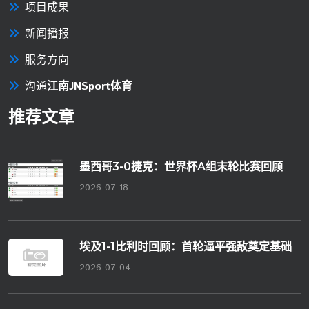
项目成果
新闻播报
服务方向
沟通
江南JNSport体育
推荐文章
墨西哥3-0捷克：世界杯A组末轮比赛回顾
2026-07-18
埃及1-1比利时回顾：首轮逼平强敌奠定基础
2026-07-04