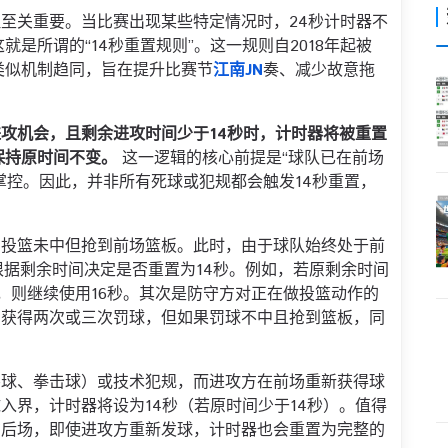
至关重要。当比赛出现某些特定情况时，24秒计时器不
就是所谓的“14秒重置规则”。这一规则自2018年起被
的类似机制趋同，旨在提升比赛节
江南JN
奏、减少故意拖
攻机会，且剩余进攻时间少于14秒时，计时器将被重置
保持原时间不变。
这一逻辑的核心前提是“球队已在前场
掌控。因此，并非所有死球或犯规都会触发14秒重置，
方投篮未中但抢到前场篮板。此时，由于球队始终处于前
根据剩余时间决定是否重置为14秒。例如，若原剩余时间
秒，则继续使用16秒。其次是防守方对正在做投篮动作的
方获得两次或三次罚球，但如果罚球不中且抢到篮板，同
踢球、拳击球）或技术犯规，而进攻方在前场重新获得球
入界，计时器将设为14秒（若原时间少于14秒）。值得
在后场，即使进攻方重新发球，计时器也会重置为完整的