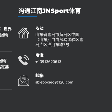
沟通
江南JNSport体育
地址:
克：世界
山东省青岛市黄岛区中国
回顾
（山东）自由贸易试验区青
岛片区淮河东路7号
电话:
回顾：
+13913620613
奠定基
邮箱:
ablebodied@126.com