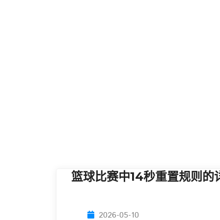
篮球比赛中14秒重置规则的
2026-05-10