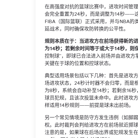
在高强度对抗的篮球比赛中，进攻时间管理
会完全重置为24秒，而是调整为14秒——这
FIBA（国际篮联）正式采用，并与NBA
延战术，同时确保攻防转换的公平性。
规则本质在于：当进攻方在前场获得新的进
为14秒；若剩余时间等于或大于14秒，则
控制球”，即球已合法进入前场并由进攻方
关键在于球的位置和控球状态。
典型适用场景包括以下几种：首先是进攻
场进攻状态，24秒计时器不会归零，而是
为8秒，系统会自动补至14秒；若剩余16
球员犯规，且该次投篮未命中。此时进攻
样适用14秒规则——前提是球未出前场。
另一个常见情境是防守方发生违例（如脚
权。此时裁判会判给进攻方在前场就近掷球
注意的是，如果球在后场出界或犯规发生