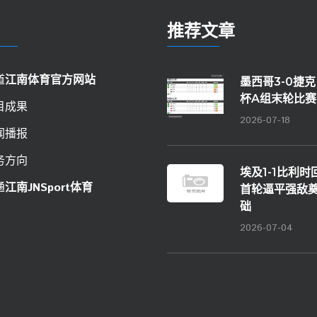
推荐文章
道
江南体育官方网站
墨西哥3-0捷
杯A组末轮比赛
目成果
2026-07-18
闻播报
务方向
埃及1-1比利时
通
江南JNSport体育
首轮逼平强敌
础
2026-07-04