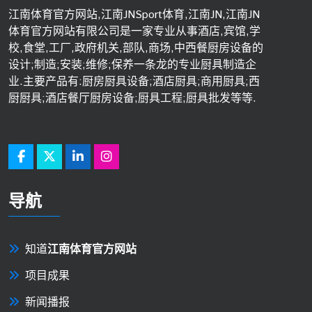
江南体育官方网站,江南JNSport体育,江南JN,江南JN
体育官方网站有限公司是一家专业从事酒店,宾馆,学
校,食堂,工厂,政府机关,部队,商场,中西餐厨房设备的
设计;制造;安装;维修;保养一条龙的专业厨具制造企
业.主要产品有:厨房厨具设备;酒店厨具;商用厨具;西
厨厨具;酒店餐厅厨房设备;厨具工程;厨具批发等等.
导航
知道
江南体育官方网站
项目成果
新闻播报