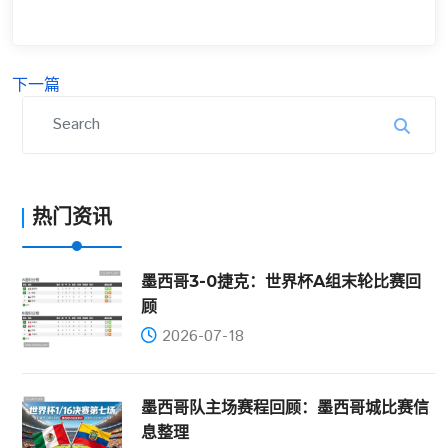
下一篇
热门资讯
墨西哥3-0捷克：世界杯A组末轮比赛回
顾
2026-07-18
墨西哥队主场赛程回顾：墨西哥城比赛信
息整理