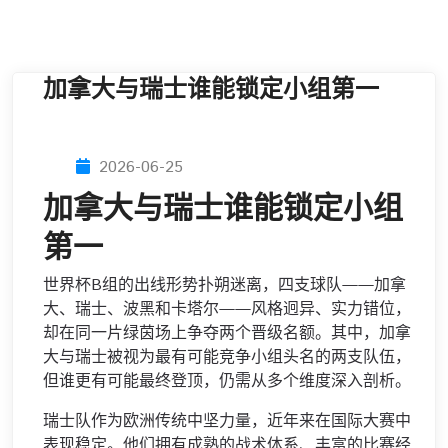
加拿大与瑞士谁能锁定小组第一
2026-06-25
加拿大与瑞士谁能锁定小组
第一
世界杯B组的出线形势扑朔迷离，四支球队——加拿
大、瑞士、波黑和卡塔尔——风格迥异、实力错位，
却在同一片绿茵场上争夺两个晋级名额。其中，加拿
大与瑞士被视为最有可能竞争小组头名的两支队伍，
但谁更有可能最终登顶，仍需从多个维度深入剖析。
瑞士队作为欧洲传统中坚力量，近年来在国际大赛中
表现稳定。他们拥有成熟的战术体系、丰富的比赛经