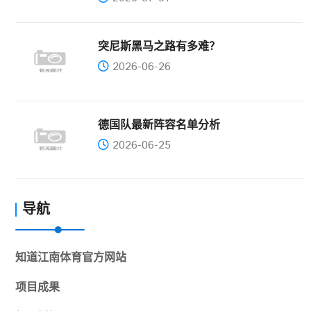
突尼斯黑马之路有多难？
2026-06-26
德国队最新阵容名单分析
2026-06-25
导航
知道
江南体育官方网站
项目成果