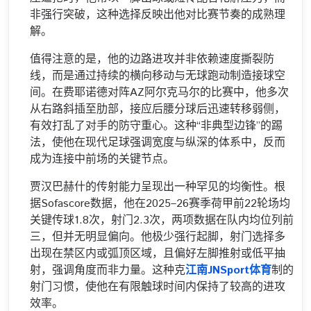
非强行突破，这种选择反映出他对比赛节奏的成熟理
解。
值得注意的是，他的边路进攻并非依赖速度撕裂防
线，而是通过持续的横向移动与无球跑动制造接球空
间。在费耶诺德对阵AZ阿尔克马尔的比赛中，他多次
从右路斜插至肋部，接应后腰分球后迅速转移弱侧，
有效打乱了对手的防守重心。这种“非典型边锋”的踢
法，使他在现代足球强调宽度与纵深的体系中，反而
成为连接中前场的关键节点。
贾汉巴赫什的传射能力呈现出一种罕见的均衡性。根
据Sofascore数据，他在2025–26赛季荷甲前22轮场均
关键传球1.8次，射门2.3次，两项数据在队内均位列前
三，但并无明显偏向。他极少强行起脚，射门选择多
出现在禁区内或弧顶区域，且偏好左脚推射或低平抽
射，强调角度而非力量。这种克
江南JNSport体育
制的
射门习惯，使他在有限触球时间内保持了较高的进攻
效率。