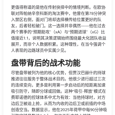
更值得称道的是他在传射抉择中的情境判断。在欧协
联对阵帕纳辛奈科斯的淘汰赛中，他曾在第78分钟突
入禁区右侧，面对门将却选择横传给位置更好的队
友，后者轻松破门。这一选择并非偶然——他在过去
两个赛季的“预期助攻”（xA）与“预期进球”（xG）比
值接近1:1，说明其决策逻辑始终围绕最大化团队收益
展开，而非个人数据积累。这种理性，在当今强调个
人表现的边路球员中实属少见。
盘带背后的战术功能
尽管盘带被列为他的核心优势，但贾汉巴赫什的持球
推进往往服务于整体战术目的。他很少进行超过三次
的连续变向，更多是利用第一步启动后的短距离加速
吸引防守，随即分球或回做。这种“吸引-释放”模式在
费耶诺德的控球体系中尤为有效：当他持球时，对方
边后卫被迫上抢，从而为内收的边后卫或前插的中场
创造空当。数据显示，他在2025年荷甲中每90分钟吸