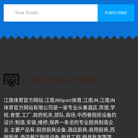
SUBSCRIBE
江南体育官方网站,江南JNSport体育,江南JN,江南JN
体育官方网站有限公司是一家专业从事酒店,宾馆,学
校,食堂,工厂,政府机关,部队,商场,中西餐厨房设备的
设计;制造;安装;维修;保养一条龙的专业厨具制造企
业.主要产品有:厨房厨具设备;酒店厨具;商用厨具;西
厨厨具;酒店餐厅厨房设备;厨具工程;厨具批发等等.