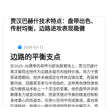
贾汉巴赫什技术特点：盘带出色、
传射均衡，边路进攻表现稳健
2026-03-13
边路的平衡支点
在2025–26赛季的荷甲与欧协联赛场上，贾汉巴赫什
再次展现出他作为边路多面手的独特价值。效力于费
耶诺德期间，他并未被固定在传统边锋位置，而是频
繁内收、回撤甚至参与中场组织，这种角色弹性使他
成为教练战术板上一个灵活的变量。他的盘带并非依
赖爆发力或变向频率，而是凭借对节奏的精准控制和
身体重心的低姿态，在狭小空间中完成推进。面对高
压逼抢时，他常以一脚出球或短传配合化解压力，而