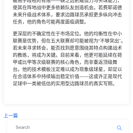
破局手段相对有限——缺乏远射威慑力与头球能力，
使其在阵地战中更多依赖队友创造机会。若费耶诺德
未来升级战术体系，要求边路球员承担更多纵向冲击
任务，他的角色可能再度面临调整。
更深层的不确定性在于市场定位。他的均衡性在中小
联赛是优势，但在五大联赛却可能被视为“不够突出”。
若未来寻求转会，能否找到愿意围绕其特点构建战术
的教练，将成为关键。目前来看，他更可能延续在荷
甲或比甲等次级联赛的核心角色，而非重返顶级舞
台。他的技术模板注定难以成为现象级球星，却足以
在合适体系中持续输出稳定价值——这或许正是现代
足球中一类被低估的实用型边路球员的真实写照。
上一篇