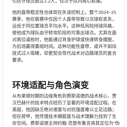
引防守球员数达3.2人，仅次于队内核心前锋。
他的盘带稳定性也体现在失误控制上。整个2024–25
赛季，他在联赛中仅因个人盘带导致12次球权丢失，
远低于同位置球员平均水平。这种低风险持球风格，
使他成为球队由守转攻阶段的可靠出球点。尤其在面
对高位逼抢时，他能通过背身护球或快速转身摆脱，
为后场赢得重组时间。这种功能性盘带，或许不如炫
技式过人吸睛，却更契合现代战术对边路球员的复合
要求。
环境适配与角色演变
从布莱顿时期的边缘角色到费耶诺德的战术核心，贾
汉巴赫什的技术特点经历了显著的环境适配过程。在
英超，他因缺乏绝对速度与对抗强度难以立足边路；
但在荷甲，他凭借技术细腻度与战术理解力找到了生
存空间。费耶诺德主帅约翰·范登布鲁克将其定位为“伪